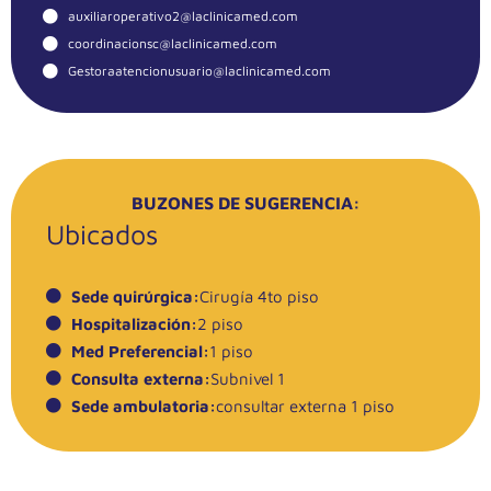
auxiliaroperativo2@laclinicamed.com
coordinacionsc@laclinicamed.com
Gestoraatencionusuario@laclinicamed.com
BUZONES DE SUGERENCIA:
Ubicados
Sede quirúrgica:
Cirugía 4to piso
Hospitalización:
2 piso
Med Preferencial:
1 piso
Consulta externa:
Subnivel 1
Sede ambulatoria:
consultar externa 1 piso