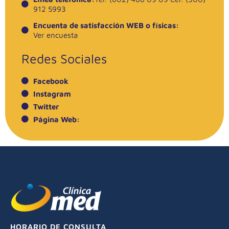
912 5993
Encuenta de satisfacción WEB o físicas:
Ver encuesta
Redes Sociales
Facebook
Instagram
Twitter
Página Web:
HORARIO DE CONSULTA